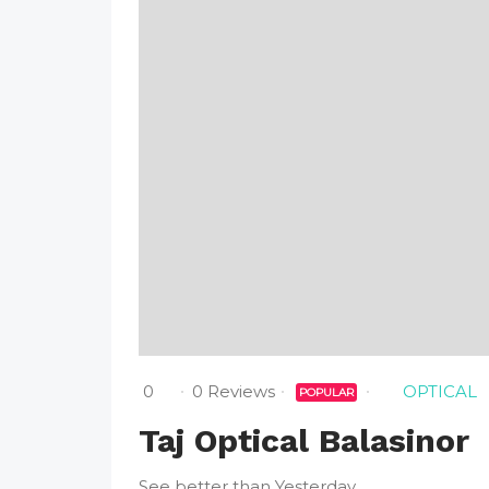
0
0 Reviews
OPTICAL
POPULAR
Taj Optical Balasinor
See better than Yesterday