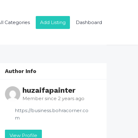
ll Categories
Add Listing
Dashboard
Author Info
huzaifapainter
Member since 2 years ago
https://business.bohracorner.co
m
View Profile