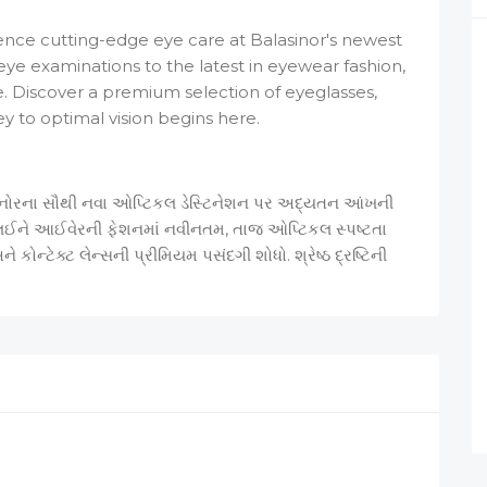
rience cutting-edge eye care at Balasinor's newest
ye examinations to the latest in eyewear fashion,
yle. Discover a premium selection of eyeglasses,
ey to optimal vision begins here.
ાસિનોરના સૌથી નવા ઓપ્ટિકલ ડેસ્ટિનેશન પર અદ્યતન આંખની
લઈને આઈવેરની ફેશનમાં નવીનતમ, તાજ ઓપ્ટિકલ સ્પષ્ટતા
 કોન્ટેક્ટ લેન્સની પ્રીમિયમ પસંદગી શોધો. શ્રેષ્ઠ દ્રષ્ટિની