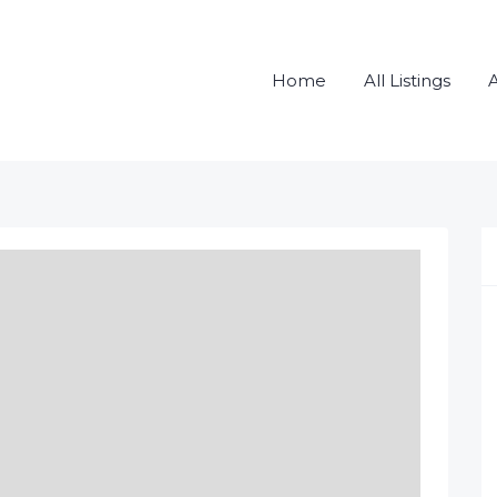
Home
All Listings
A